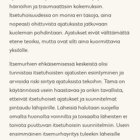
häiriöihin ja traumaattisiin kokemuksiin.
Itsetuhoisuudessa on monia eri tasoja, aina
nopeasti ohittuvista ajatuksista jatkuvaan
kuoleman pohdintaan. Ajatukset eivät välttämättä
etene teoiksi, mutta ovat silti aina kuormittavia
yksilölle.
Itsemurhien ehkäisemisessä keskeistä olisi
tunnistaa itsetuhoisten ajatusten esiintyminen ja
arvioida riski siirtyä ajatuksista tekoihin. Tämä on
käytännössä usein haastavaa ja onkin tavallista,
etteivät itsetuhoiset ajatukset ja suunnitelmat
pintaudu lähipiirille. Läheisiä halutaan suojella
omalta huonolta voinnilta ja toisaalta läheisten ei
toivota puuttuvan itsetuhoisiin suunnitelmiin. Usein
ensimmäinen itsemurhayritys tuleekin läheisille