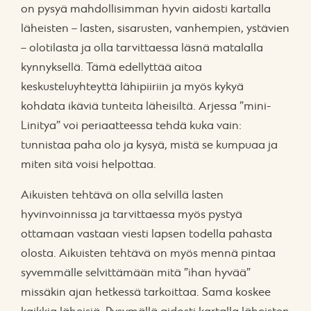
on pysyä mahdollisimman hyvin aidosti kartalla
läheisten – lasten, sisarusten, vanhempien, ystävien
– olotilasta ja olla tarvittaessa läsnä matalalla
kynnyksellä. Tämä edellyttää aitoa
keskusteluyhteyttä lähipiiriin ja myös kykyä
kohdata ikäviä tunteita läheisiltä. Arjessa ”mini-
Linitya” voi periaatteessa tehdä kuka vain:
tunnistaa paha olo ja kysyä, mistä se kumpuaa ja
miten sitä voisi helpottaa.
Aikuisten tehtävä on olla selvillä lasten
hyvinvoinnissa ja tarvittaessa myös pystyä
ottamaan vastaan viesti lapsen todella pahasta
olosta. Aikuisten tehtävä on myös mennä pintaa
syvemmälle selvittämään mitä ”ihan hyvää”
missäkin ajan hetkessä tarkoittaa. Sama koskee