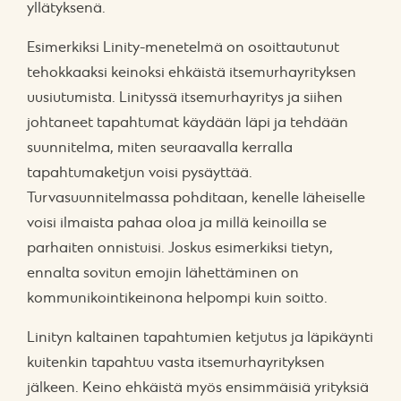
yllätyksenä.
Esimerkiksi Linity-menetelmä on osoittautunut
tehokkaaksi keinoksi ehkäistä itsemurhayrityksen
uusiutumista. Linityssä itsemurhayritys ja siihen
johtaneet tapahtumat käydään läpi ja tehdään
suunnitelma, miten seuraavalla kerralla
tapahtumaketjun voisi pysäyttää.
Turvasuunnitelmassa pohditaan, kenelle läheiselle
voisi ilmaista pahaa oloa ja millä keinoilla se
parhaiten onnistuisi. Joskus esimerkiksi tietyn,
ennalta sovitun emojin lähettäminen on
kommunikointikeinona helpompi kuin soitto.
Linityn kaltainen tapahtumien ketjutus ja läpikäynti
kuitenkin tapahtuu vasta itsemurhayrityksen
jälkeen. Keino ehkäistä myös ensimmäisiä yrityksiä