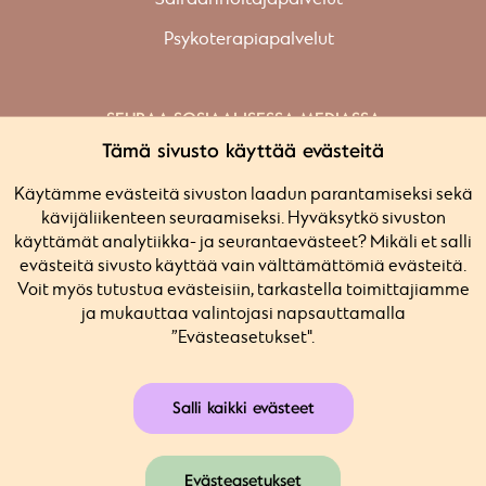
Psykoterapiapalvelut
SEURAA SOSIAALISESSA MEDIASSA
Facebook
Tämä sivusto käyttää evästeitä
Instagram
Käytämme evästeitä sivuston laadun parantamiseksi sekä
Linkedin
kävijäliikenteen seuraamiseksi. Hyväksytkö sivuston
käyttämät analytiikka- ja seurantaevästeet? Mikäli et salli
evästeitä sivusto käyttää vain välttämättömiä evästeitä.
Voit myös tutustua evästeisiin, tarkastella toimittajiamme
Tietosuojaseloste
ja mukauttaa valintojasi napsauttamalla
Evästeasetukset
”Evästeasetukset".
Yleiset ehdot
Salli kaikki evästeet
Evästeasetukset