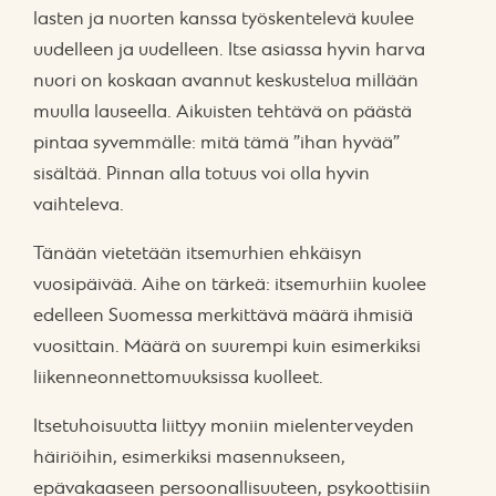
lasten ja nuorten kanssa työskentelevä kuulee
uudelleen ja uudelleen. Itse asiassa hyvin harva
nuori on koskaan avannut keskustelua millään
muulla lauseella. Aikuisten tehtävä on päästä
pintaa syvemmälle: mitä tämä ”ihan hyvää”
sisältää. Pinnan alla totuus voi olla hyvin
vaihteleva.
Tänään vietetään itsemurhien ehkäisyn
vuosipäivää. Aihe on tärkeä: itsemurhiin kuolee
edelleen Suomessa merkittävä määrä ihmisiä
vuosittain. Määrä on suurempi kuin esimerkiksi
liikenneonnettomuuksissa kuolleet.
Itsetuhoisuutta liittyy moniin mielenterveyden
häiriöihin, esimerkiksi masennukseen,
epävakaaseen persoonallisuuteen, psykoottisiin