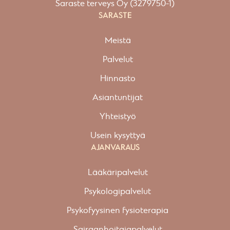
Saraste terveys Oy (3279750-1)
SARASTE
Meistä
Palvelut
Hinnasto
Asiantuntijat
Yhteistyö
Usein kysyttyä
AJANVARAUS
Lääkäripalvelut
Psykologipalvelut
Psykofyysinen fysioterapia
Sairaanhoitajapalvelut