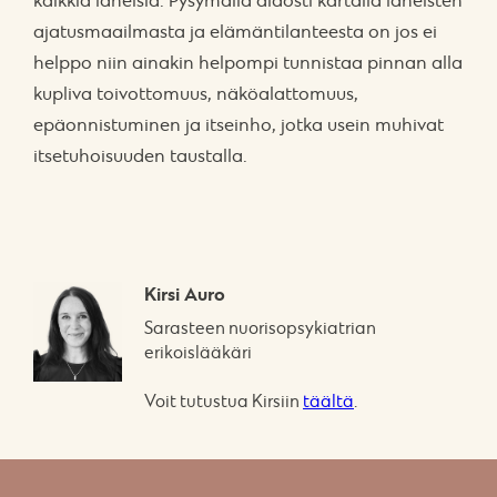
kaikkia läheisiä. Pysymällä aidosti kartalla läheisten
ajatusmaailmasta ja elämäntilanteesta on jos ei
helppo niin ainakin helpompi tunnistaa pinnan alla
kupliva toivottomuus, näköalattomuus,
epäonnistuminen ja itseinho, jotka usein muhivat
itsetuhoisuuden taustalla.
Kirsi Auro
Sarasteen nuorisopsykiatrian
erikoislääkäri
Voit tutustua Kirsiin
täältä
.