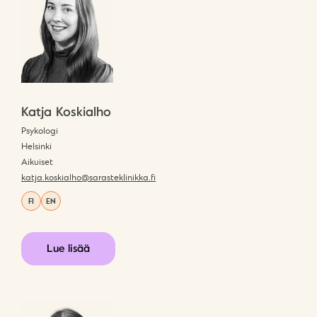
Katja Koskialho
Psykologi
Helsinki
Aikuiset
katja.koskialho@sarasteklinikka.fi
FI
EN
Lue lisää