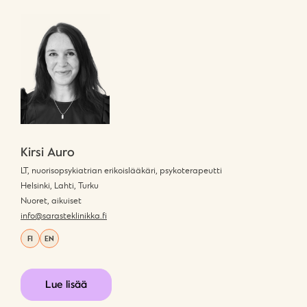
Kirsi Auro
LT, nuorisopsykiatrian erikoislääkäri, psykoterapeutti
Helsinki, Lahti, Turku
Nuoret, aikuiset
info@sarasteklinikka.fi
FI
EN
Lue lisää