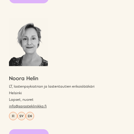
Noora Helin
LT, lastenpsykiatrian ja lastentautien erikoislääkäri
Helsinki
Lapset, nuoret
info@sarasteklinikka.fi
FI
SV
EN