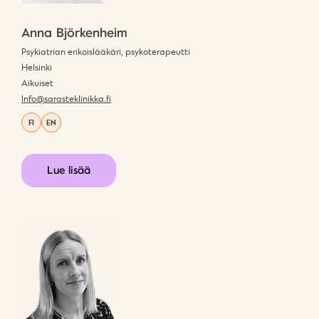
Anna Björkenheim
Psykiatrian erikoislääkäri, psykoterapeutti
Helsinki
Aikuiset
Info@sarasteklinikka.fi
FI
EN
Lue lisää