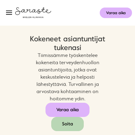
Varaa aika
Kokeneet asiantuntijat
tukenasi
Tiimissämme työskentelee
kokeneita terveydenhuollon
asiantuntijoita, jotka ovat
keskustelevia ja helposti
lähestyttäviä. Turvallinen ja
arvostava kohtaaminen on
hoitomme ydin.
Varaa aika
Soita