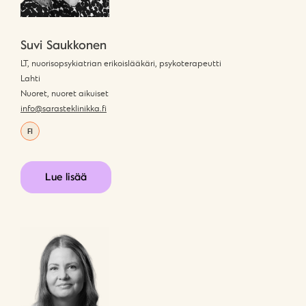
Suvi Saukkonen
LT, nuorisopsykiatrian erikoislääkäri, psykoterapeutti
Lahti
Nuoret, nuoret aikuiset
info@sarasteklinikka.fi
FI
Lue lisää