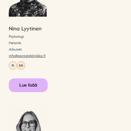
Nina Lyytinen
Psykologi
Helsinki
Aikuiset
info@sarasteklinikka.fi
FI
EN
Lue lisää