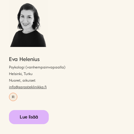
Eva Helenius
Psykologi (vanhempainvapaalla)
Helsinki, Turku
Nuoret, aikuiset
info@sarasteklinikka.fi
FI
Lue lisää