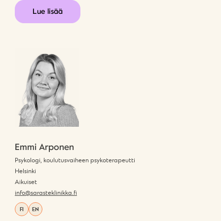
Lue lisää
Emmi Arponen
Psykologi, koulutusvaiheen psykoterapeutti
Helsinki
Aikuiset
info@sarasteklinikka.fi
FI
EN