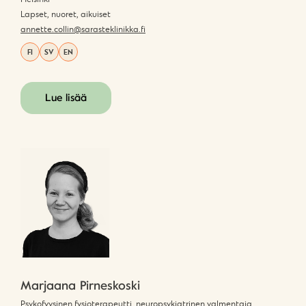
Lapset, nuoret, aikuiset
annette.collin@sarasteklinikka.fi
FI
SV
EN
Lue lisää
Marjaana Pirneskoski
Psykofyysinen fysioterapeutti, neuropsykiatrinen valmentaja,