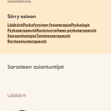
mielellämme.
Siirry osioon
Lääkärit
Psykofyysinen fysioterapia
Psykologit
Psykoterapeutit
Koulutusvaiheen psykoterapeutit
Sairaanhoitajat
Toimintaterapeutit
Ravitsemusterapeutit
Sarasteen asiantuntijat
Lääkärit