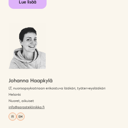
Lue lisää
Johanna Haapkylä
LT, nuorisopsykiatriaan erikoistuva lääkäri, työterveyslääkäri
Helsinki
Nuoret, aikuiset
info@sarasteklinikka.fi
FI
EN