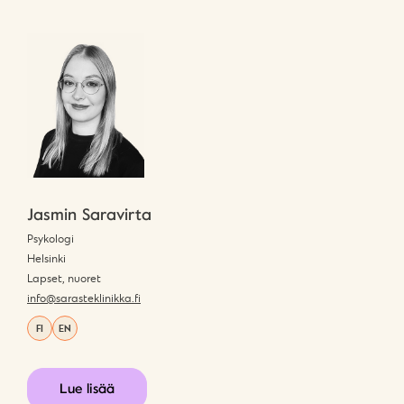
Jasmin Saravirta
Psykologi
Helsinki
Lapset, nuoret
info@sarasteklinikka.fi
FI
EN
Lue lisää