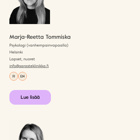
Marja-Reetta Tommiska
Psykologi (vanhempainvapaalla)
Helsinki
Lapset, nuoret
info@sarasteklinikka.fi
FI
EN
Lue lisää