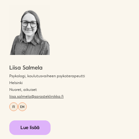
Liisa Salmela
Psykologi, koulutusvaiheen psykoterapeutti
Helsinki
Nuoret, aikuiset
liisa.salmela@sarasteklinikka.fi
FI
EN
Lue lisää