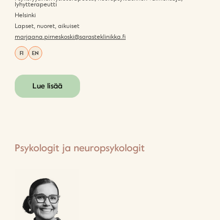
lyhytterapeutti
Helsinki
Lapset, nuoret, aikuiset
marjaana.pirneskoski@sarasteklinikka.fi
FI
EN
Lue lisää
Psykologit ja neuropsykologit