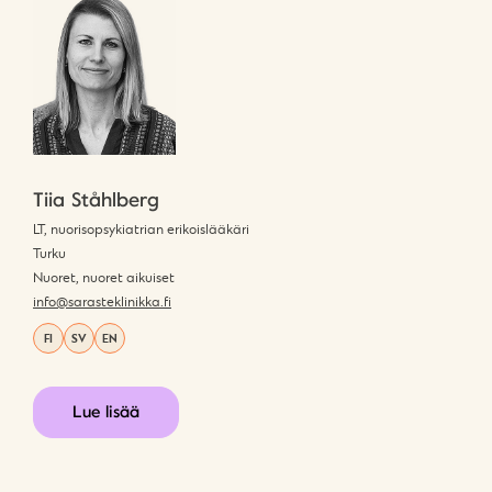
Tiia Ståhlberg
LT, nuorisopsykiatrian erikoislääkäri
Turku
Nuoret, nuoret aikuiset
info@sarasteklinikka.fi
FI
SV
EN
Lue lisää