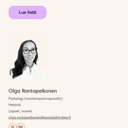
Lue lisää
Olga Rantapelkonen
Psykologi (vanhempainvapaalla)
Helsinki
Lapset, nuoret
olga.rantapelkonen@sarasteklinikka.fi
FI
EN