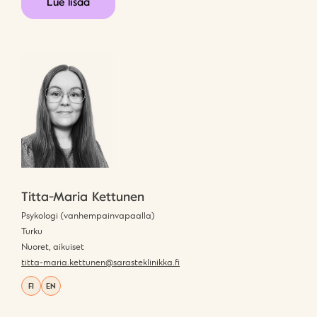
Lue lisää
Titta-Maria Kettunen
Psykologi (vanhempainvapaalla)
Turku
Nuoret, aikuiset
titta-maria.kettunen@sarasteklinikka.fi
FI
EN