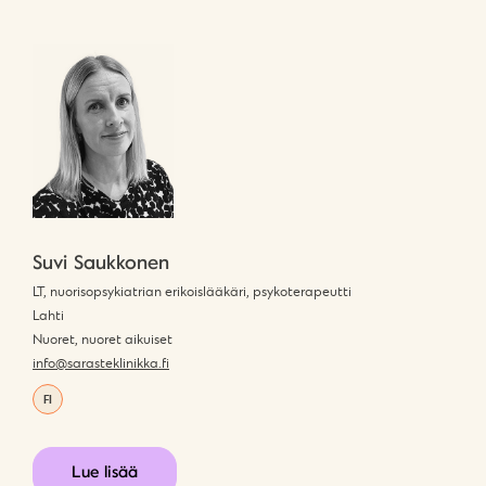
Suvi Saukkonen
LT, nuorisopsykiatrian erikoislääkäri, psykoterapeutti
Lahti
Nuoret, nuoret aikuiset
info@sarasteklinikka.fi
FI
Lue lisää