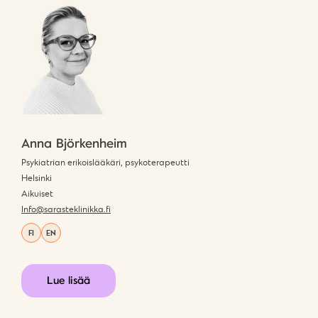
Anna Björkenheim
Psykiatrian erikoislääkäri, psykoterapeutti
Helsinki
Aikuiset
Info@sarasteklinikka.fi
FI
EN
Lue lisää