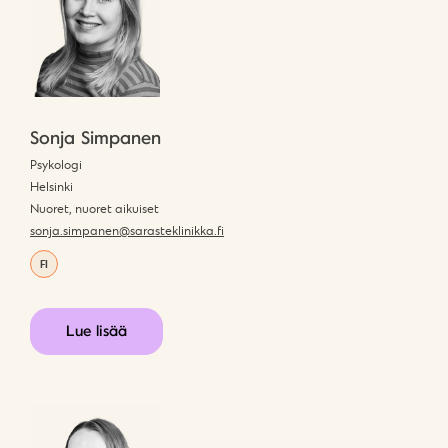
Sonja Simpanen
Psykologi
Helsinki
Nuoret, nuoret aikuiset
sonja.simpanen@sarasteklinikka.fi
FI
Lue lisää