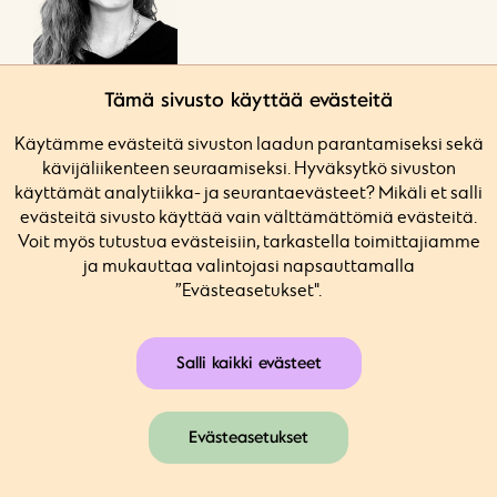
Tämä sivusto käyttää evästeitä
Elina Kiuru
Käytämme evästeitä sivuston laadun parantamiseksi sekä
Psykoterapeutti, psykologi
kävijäliikenteen seuraamiseksi. Hyväksytkö sivuston
Helsinki
käyttämät analytiikka- ja seurantaevästeet? Mikäli et salli
Nuoret, aikuiset
evästeitä sivusto käyttää vain välttämättömiä evästeitä.
elina.kiuru@sarasteklinikka.fi
Voit myös tutustua evästeisiin, tarkastella toimittajiamme
FI
ja mukauttaa valintojasi napsauttamalla
”Evästeasetukset".
Lue lisää
Salli kaikki evästeet
Evästeasetukset