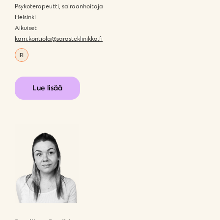
Psykoterapeutti, sairaanhoitaja
Helsinki
Aikuiset
karri.kontiola@sarasteklinikka.fi
FI
Lue lisää