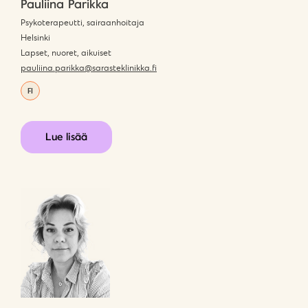
Pauliina Parikka
Psykoterapeutti, sairaanhoitaja
Helsinki
Lapset, nuoret, aikuiset
pauliina.parikka@sarasteklinikka.fi
FI
Lue lisää