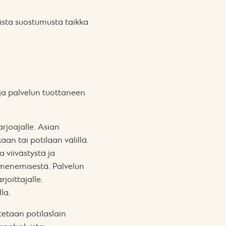
ista suostumusta taikka
n ja palvelun tuottaneen
rjoajalle. Asian
an tai potilaan välillä.
 viivästystä ja
lmenemisestä. Palvelun
joittajalle.
la.
tetaan potilaslain