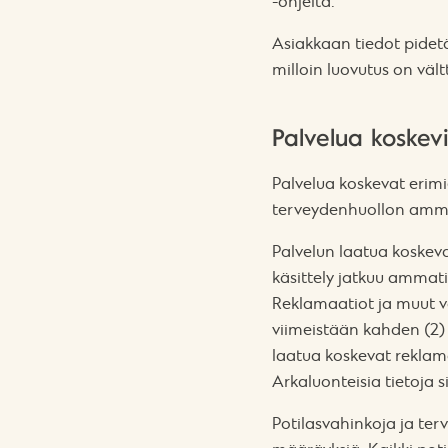
-ohjeita.
Asiakkaan tiedot pidet
milloin luovutus on v
Palvelua koskev
Palvelua koskevat erimie
terveydenhuollon ammat
Palvelun laatua koskeva
käsittely jatkuu ammati
Reklamaatiot ja muut va
viimeistään kahden (2)
laatua koskevat reklama
Arkaluonteisia tietoja s
Potilasvahinkoja ja te