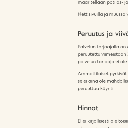
määritellään potilas- j
Nettisivuilla ja muussa 
Peruutus ja viiv
Palvelun tarjoajalla on 
peruutettu viimeistään
palvelun tarjoaja ei ol
Ammattilaiset pyrkivät
se ei aina ole mahdolli
peruuttaa käynti.
Hinnat
Ellei kirjallisesti ole 