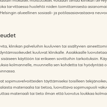
laslain mukaiset muistutukset voidaan tehdä klinikan tervey
 joka tarvittaessa huolehtii niiden toimittamisesta asianomai
Helsingin alueellinen sosiaali- ja potilasasiavastaava neuvo
keudet
n sovita, klinikan palveluihin kuuluvien tai sisältyvien aineetto
yntämisoikeudet kuuluvat klinikalle. Asiakkaalle luovutetaan
isäiseen käyttöön tai erikseen sovittuihin tarkoituksiin. Käyt
uksia kolmannelle, muunnella sen kohdetta tai hyödyntää oi
innassa.
at sopimusvelvoitteiden täyttämiseksi toisilleen tekijänoik
aista materiaalia tai tietoa, luovuttava sopimuspuoli vakuu
ovuttaa materiaali tai tieto ilman että luovutus loukkaa kolm