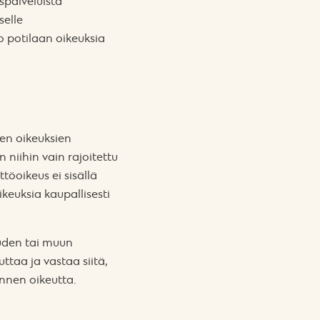
spalveluista
selle
o potilaan oikeuksia
mien oikeuksien
 niihin vain rajoitettu
töoikeus ei sisällä
keuksia kaupallisesti
euden tai muun
ttaa ja vastaa siitä,
annen oikeutta.