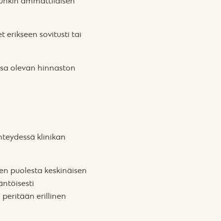
Kunkin ammattilaisen
 erikseen sovitusti tai
ssa olevan hinnaston
hteydessä klinikan
en puolesta keskinäisen
ntöisesti
 peritään erillinen