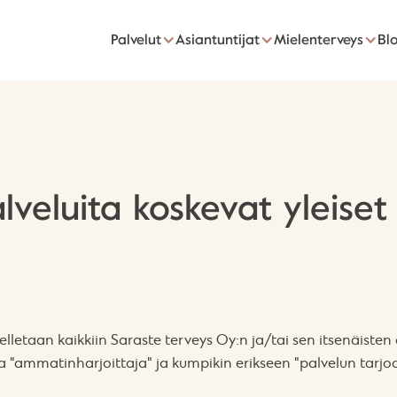
Palvelut
Asiantuntijat
Mielenterveys
Blo
lveluita koskevat yleise
velletaan kaikkiin Saraste terveys Oy:n ja/tai sen itsenäiste
ja "ammatinharjoittaja" ja kumpikin erikseen "palvelun tarjo