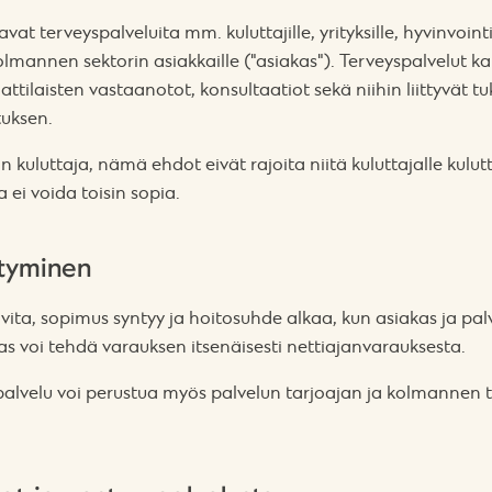
vat terveyspalveluita mm. kuluttajille, yrityksille, hyvinvoint
 kolmannen sektorin asiakkaille ("asiakas"). Terveyspalvelut k
ilaisten vastaanotot, konsultaatiot sekä niihin liittyvät t
tuksen.
 on kuluttaja, nämä ehdot eivät rajoita niitä kuluttajalle ku
a ei voida toisin sopia.
tyminen
in sovita, sopimus syntyy ja hoitosuhde alkaa, kun asiakas ja pa
s voi tehdä varauksen itsenäisesti nettiajanvarauksesta.
 palvelu voi perustua myös palvelun tarjoajan ja kolmannen 