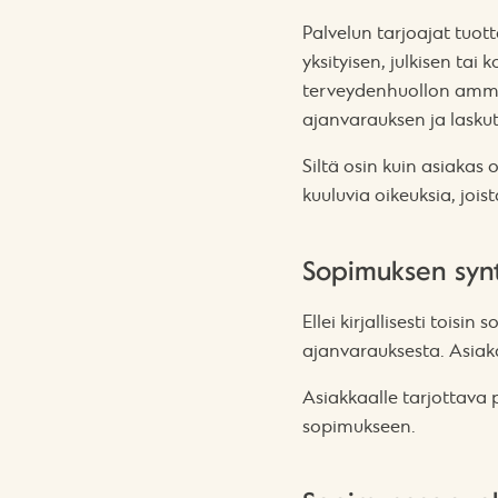
Palvelun tarjoajat tuotta
yksityisen, julkisen tai
terveydenhuollon ammatt
ajanvarauksen ja lasku
Siltä osin kuin asiakas
kuuluvia oikeuksia, joist
Sopimuksen syn
Ellei kirjallisesti tois
ajanvarauksesta. Asiaka
Asiakkaalle tarjottava
sopimukseen.