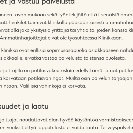
t ja vastuu palvelusta
ntuneen tavan mukaan sekä työntekijöitä että itsenäisiä amma
tihenkilöt toimivat klinikalla pääsääntöisesti ammatinharj
at olla joko yksityisiä yrittäjiä tai yhtiöitä, joiden kanssa k
. Ammatinharjoittajat eivät ole työsuhteessa Klinikkaan.
 klinikka ovat erillisiä sopimusosapuolia asiakkaaseen näh
iakkaalle, eivätkä vastaa palveluista toistensa puolesta.
rjoittajilla on potilasvakuutuslain edellyttämät omat potila
ja korvataan potilasvahingot. Muilta osin palvelun tarjoajan
intaan. Välillisiä vahinkoja ei korvata.
suudet ja laatu
joittajat noudattavat alan hyvää käytäntöä varmistaaksee
en vuoksi tiettyä lopputulosta ei voida taata. Terveyspalvelu