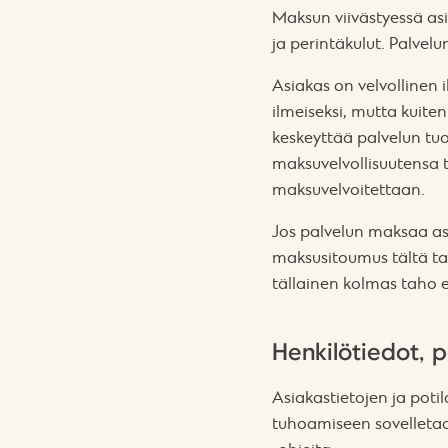
Maksun viivästyessä as
ja perintäkulut. Palve
Asiakas on velvollinen
ilmeiseksi, mutta kuite
keskeyttää palvelun tuo
maksuvelvollisuutensa t
maksuvelvoitettaan.
Jos palvelun maksaa as
maksusitoumus tältä ta
tällainen kolmas taho 
Henkilötiedot, p
Asiakastietojen ja poti
tuhoamiseen sovelletaan