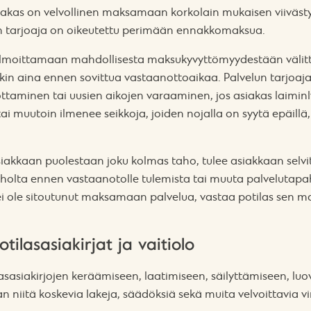
iakas on velvollinen maksamaan korkolain mukaisen viiväst
lun tarjoaja on oikeutettu perimään ennakkomaksua.
 ilmoittamaan mahdollisesta maksukyvyttömyydestään välitt
nkin aina ennen sovittua vastaanottoaikaa. Palvelun tarjoaja
ttaminen tai uusien aikojen varaaminen, jos asiakas laimin
ai muutoin ilmenee seikkoja, joiden nojalla on syytä epäillä,
iakkaan puolestaan joku kolmas taho, tulee asiakkaan selvi
holta ennen vastaanotolle tulemista tai muuta palvelutapa
ei ole sitoutunut maksamaan palvelua, vastaa potilas sen ma
otilasasiakirjat ja vaitiolo
lasasiakirjojen keräämiseen, laatimiseen, säilyttämiseen, lu
 niitä koskevia lakeja, säädöksiä sekä muita velvoittavia 