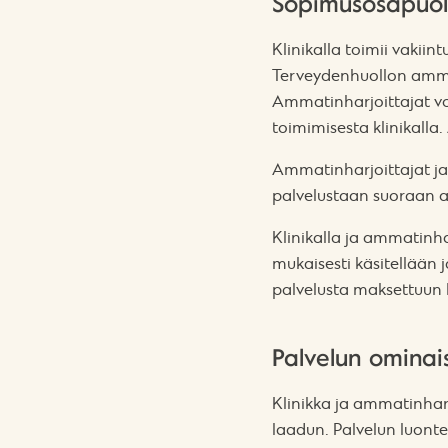
Sopimusosapuole
Klinikalla toimii vakii
Terveydenhuollon ammat
Ammatinharjoittajat voiv
toimimisesta klinikalla
Ammatinharjoittajat ja
palvelustaan suoraan as
Klinikalla ja ammatinha
mukaisesti käsitellään 
palvelusta maksettuun h
Palvelun ominai
Klinikka ja ammatinhar
laadun. Palvelun luonte