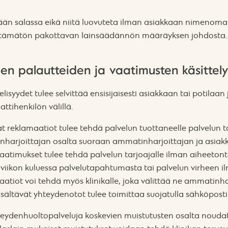
ään salassa eikä niitä luovuteta ilman asiakkaan nimenoma
älttämätön pakottavan lainsäädännön määräyksen johdosta.
ien palautteiden ja vaatimusten käsittely
lisyydet tulee selvittää ensisijaisesti asiakkaan tai potilaa
tihenkilön välillä.
t reklamaatiot tulee tehdä palvelun tuottaneelle palvelun ta
nharjoittajan osalta suoraan ammatinharjoittajan ja asiakka
atimukset tulee tehdä palvelun tarjoajalle ilman aiheetonta
 viikon kuluessa palvelutapahtumasta tai palvelun virheen i
atiot voi tehdä myös klinikalle, joka välittää ne ammatinhar
isältävät yhteydenotot tulee toimittaa suojatulla sähköpostil
rveydenhuoltopalveluja koskevien muistutusten osalta nouda