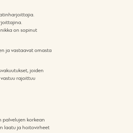
tinharjoittajia.
oittajina.
linikka on sopinut
den ja vastaavat omasta
svakuutukset, joiden
 vastuu rajoittuu
n palvelujen korkean
n laatu ja hoitovirheet