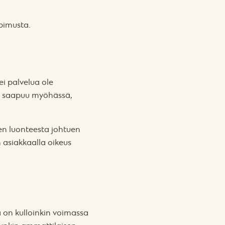
opimusta.
ei palvelua ole
as saapuu myöhässä,
en luonteesta johtuen
 asiakkaalla oikeus
ta on kulloinkin voimassa