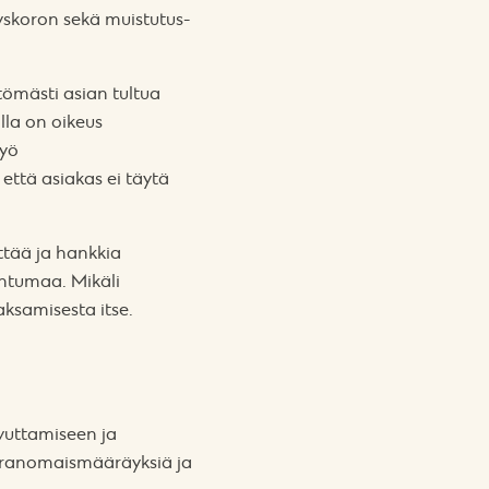
yskoron sekä muistutus-
ömästi asian tultua
lla on oikeus
lyö
 että asiakas ei täytä
ttää ja hankkia
htumaa. Mikäli
ksamisesta itse.
ovuttamiseen ja
viranomais­määräyksiä ja