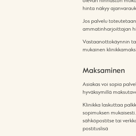
olevan hinnaston mukai
hinta näkyy ajanvarauk
Jos palvelu toteutetaan
ammatinharjoittajan hi
Vastaanottokäynnin tai
mukainen klinikkamaks
Maksaminen
Asiakas voi sopia palv
hyväksymillä maksutavoil
Klinikka laskuttaa pal
sopimuksen mukaisesti.
sähköpostitse tai verkk
postituslisä