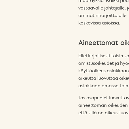
määräyksiä. Kaikki poti
vastaavalle johtajalle,
ammatinharjoittajalle. 
koskevissa asioissa.
Aineettomat oi
Ellei kirjallisesti toisi
omistusoikeudet ja hyöd
käyttöoikeus asiakkaan s
oikeutta luovuttaa oike
asiakkaan omassa toim
Jos osapuolet luovuttav
aineettoman oikeuden al
että sillä on oikeus lu