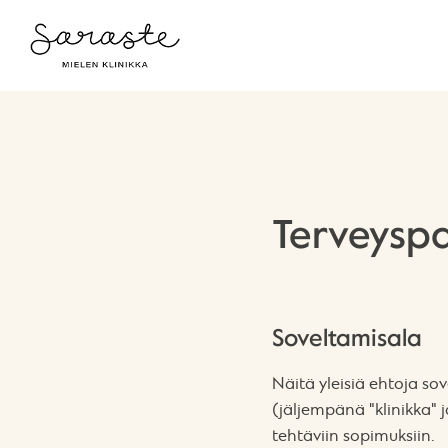
Terveyspa
Soveltamisala
Näitä yleisiä ehtoja so
(jäljempänä "klinikka" 
tehtäviin sopimuksiin.