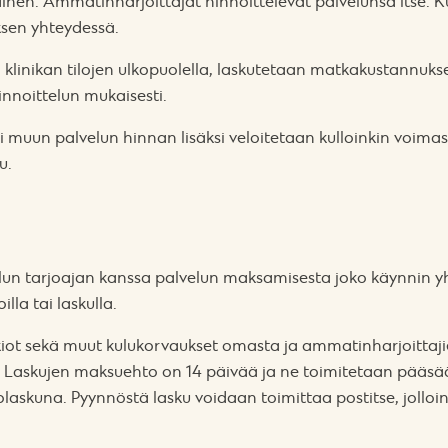
nen. Ammatinharjoittajat hinnoittelevat palvelunsa itse. 
sen yhteydessä.
 klinikan tilojen ulkopuolella, laskutetaan matkakustannukset
nnoittelun mukaisesti.
 muun palvelun hinnan lisäksi veloitetaan kulloinkin voima
u.
elun tarjoajan kanssa palvelun maksamisesta joko käynnin y
la tai laskulla.
kkiot sekä muut kulukorvaukset omasta ja ammatinharjoittaji
 Laskujen maksuehto on 14 päivää ja ne toimitetaan pääsää
olaskuna. Pyynnöstä lasku voidaan toimittaa postitse, jolloin