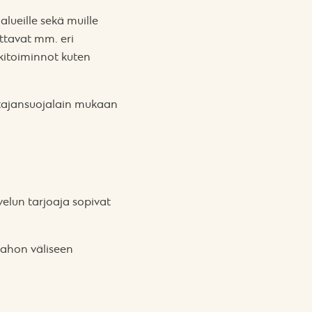
ialueille sekä muille
attavat mm. eri
ukitoiminnot kuten
luttajansuojalain mukaan
lvelun tarjoaja sopivat
tahon väliseen