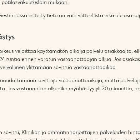
a potilasvakuutuslain mukaan.
viestinnässä esitetty tieto on vain viitteellistä eikä ole osa s
ästys
oikeus veloittaa käyttämätön aika ja palvelu asiakkaalta, ell
 24 tuntia ennen varatun vastaanottoajan alkua. Jos asiak
e velvollinen ylittämään sovittua vastaanottoaikaa.
 noudattamaan sovittuja vastaanottoaikoja, mutta palveluj
sta. Jos vastaanoton alkuaika myöhästyy yli 20 minuuttia, on
toisin sovittu, Klinikan ja ammatinharjoittajien palveluiden hin