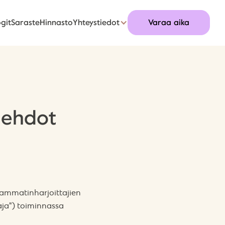
git
Saraste
Hinnasto
Yhteystiedot
Varaa aika
t ehdot
n ammatinharjoittajien
aja") toiminnassa