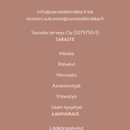
info@sarasteklinikka.fi
tai
etunimi.sukunimi@sarasteklinikka.fi
Saraste terveys Oy (3279750-1)
SARASTE
Meistä
Palvelut
Hinnasto
Asiantuntijat
Yhteistyö
Usein kysyttyä
AJANVARAUS
Lääkäripalvelut