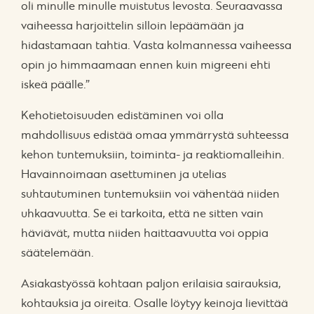
oli minulle minulle muistutus levosta. Seuraavassa
vaiheessa harjoittelin silloin lepäämään ja
hidastamaan tahtia. Vasta kolmannessa vaiheessa
opin jo himmaamaan ennen kuin migreeni ehti
iskeä päälle.”
Kehotietoisuuden edistäminen voi olla
mahdollisuus edistää omaa ymmärrystä suhteessa
kehon tuntemuksiin, toiminta- ja reaktiomalleihin.
Havainnoimaan asettuminen ja utelias
suhtautuminen tuntemuksiin voi vähentää niiden
uhkaavuutta. Se ei tarkoita, että ne sitten vain
häviävät, mutta niiden haittaavuutta voi oppia
säätelemään.
Asiakastyössä kohtaan paljon erilaisia sairauksia,
kohtauksia ja oireita. Osalle löytyy keinoja lievittää