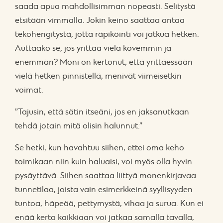
saada apua mahdollisimman nopeasti. Selitystä
etsitään vimmalla. Jokin keino saattaa antaa
tekohengitystä, jotta räpiköinti voi jatkua hetken.
Auttaako se, jos yrittää vielä kovemmin ja
enemmän? Moni on kertonut, että yrittäessään
vielä hetken pinnistellä, menivät viimeisetkin
voimat.
”Tajusin, että sätin itseäni, jos en jaksanutkaan
tehdä jotain mitä olisin halunnut.”
Se hetki, kun havahtuu siihen, ettei oma keho
toimikaan niin kuin haluaisi, voi myös olla hyvin
pysäyttävä. Siihen saattaa liittyä monenkirjavaa
tunnetilaa, joista vain esimerkkeinä syyllisyyden
tuntoa, häpeää, pettymystä, vihaa ja surua. Kun ei
enää kerta kaikkiaan voi jatkaa samalla tavalla,