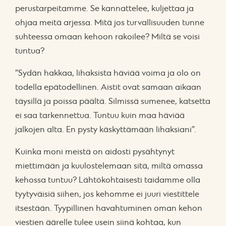
perustarpeitamme. Se kannattelee, kuljettaa ja
ohjaa meitä arjessa. Mitä jos turvallisuuden tunne
suhteessa omaan kehoon rakoilee? Miltä se voisi
tuntua?
”Sydän hakkaa, lihaksista häviää voima ja olo on
todella epätodellinen. Aistit ovat samaan aikaan
täysillä ja poissa päältä. Silmissä sumenee, katsetta
ei saa tarkennettua. Tuntuu kuin maa häviää
jalkojen alta. En pysty käskyttämään lihaksiani”.
Kuinka moni meistä on aidosti pysähtynyt
miettimään ja kuulostelemaan sitä, miltä omassa
kehossa tuntuu? Lähtökohtaisesti taidamme olla
tyytyväisiä siihen, jos kehomme ei juuri viestittele
itsestään. Tyypillinen havahtuminen oman kehon
viestien äärelle tulee usein siinä kohtaa, kun