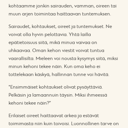
kohtaamme jonkin sairauden, vamman, oireen tai
muun arjen toimintaa haittaavan tuntemuksen.
Sairaudet, kohtaukset, oireet ja tuntemukset. Ne
voivat olla hyvin pelottavia. Yhtä lailla
epätietoisuus siitä, mikä minua vaivaa on
uhkaavaa. Oman kehon viestit voivat tuntua
vaarallisilta. Mieleen voi nousta kysymys siitä, miksi
minun kehoni tekee näin. Kun oma keho ei
tottelekaan käskyä, hallinnan tunne voi hävitä.
"Ensimmäiset kohtaukset olivat pysäyttäviä.
Pelkäsin ja lamaannuin täysin. Miksi ihmeessä
kehoni tekee näin?”
Erilaiset oireet haittaavat arkea ja estävät
toimimasta niin kuin toivoisi. Luonnollinen tarve on