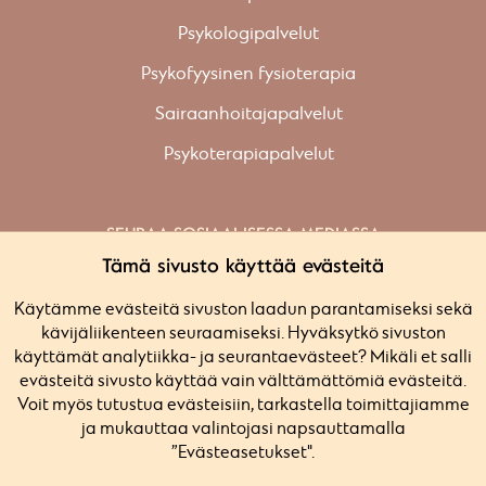
Psykologipalvelut
Psykofyysinen fysioterapia
Sairaanhoitajapalvelut
Psykoterapiapalvelut
SEURAA SOSIAALISESSA MEDIASSA
Facebook
Tämä sivusto käyttää evästeitä
Instagram
Käytämme evästeitä sivuston laadun parantamiseksi sekä
Linkedin
kävijäliikenteen seuraamiseksi. Hyväksytkö sivuston
käyttämät analytiikka- ja seurantaevästeet? Mikäli et salli
evästeitä sivusto käyttää vain välttämättömiä evästeitä.
Voit myös tutustua evästeisiin, tarkastella toimittajiamme
Tietosuojaseloste
ja mukauttaa valintojasi napsauttamalla
Evästeasetukset
”Evästeasetukset".
Yleiset ehdot