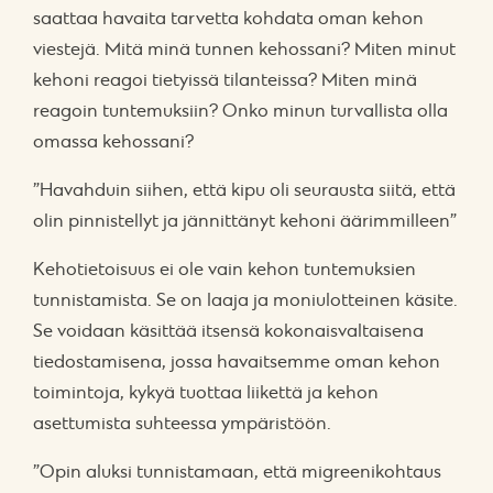
saattaa havaita tarvetta kohdata oman kehon
viestejä. Mitä minä tunnen kehossani? Miten minut
kehoni reagoi tietyissä tilanteissa? Miten minä
reagoin tuntemuksiin? Onko minun turvallista olla
omassa kehossani?
”Havahduin siihen, että kipu oli seurausta siitä, että
olin pinnistellyt ja jännittänyt kehoni äärimmilleen”
Kehotietoisuus ei ole vain kehon tuntemuksien
tunnistamista. Se on laaja ja moniulotteinen käsite.
Se voidaan käsittää itsensä kokonaisvaltaisena
tiedostamisena, jossa havaitsemme oman kehon
toimintoja, kykyä tuottaa liikettä ja kehon
asettumista suhteessa ympäristöön.
”Opin aluksi tunnistamaan, että migreenikohtaus