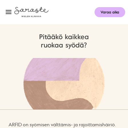
Varaa aika
Pitääkö kaikkea
ruokaa syödä?
ARFID on syömisen välttämis- ja rajoittamishäiriö.