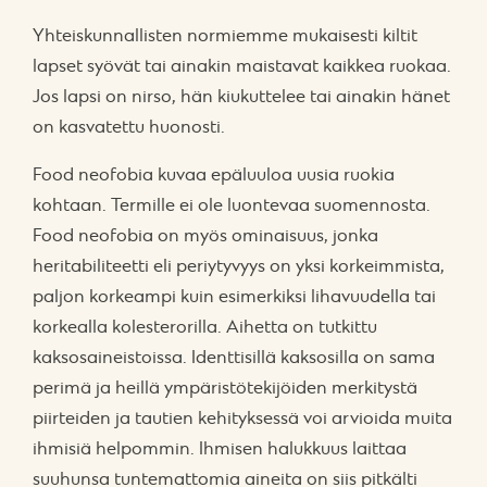
Yhteiskunnallisten normiemme mukaisesti kiltit
lapset syövät tai ainakin maistavat kaikkea ruokaa.
Jos lapsi on nirso, hän kiukuttelee tai ainakin hänet
on kasvatettu huonosti.
Food neofobia kuvaa epäluuloa uusia ruokia
kohtaan. Termille ei ole luontevaa suomennosta.
Food neofobia on myös ominaisuus, jonka
heritabiliteetti eli periytyvyys on yksi korkeimmista,
paljon korkeampi kuin esimerkiksi lihavuudella tai
korkealla kolesterorilla. Aihetta on tutkittu
kaksosaineistoissa. Identtisillä kaksosilla on sama
perimä ja heillä ympäristötekijöiden merkitystä
piirteiden ja tautien kehityksessä voi arvioida muita
ihmisiä helpommin. Ihmisen halukkuus laittaa
suuhunsa tuntemattomia aineita on siis pitkälti