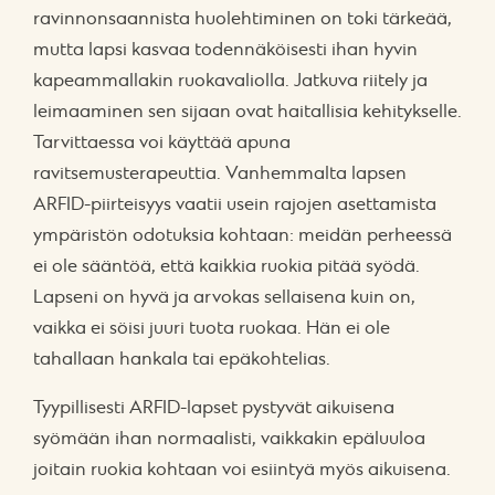
ravinnonsaannista huolehtiminen on toki tärkeää,
mutta lapsi kasvaa todennäköisesti ihan hyvin
kapeammallakin ruokavaliolla. Jatkuva riitely ja
leimaaminen sen sijaan ovat haitallisia kehitykselle.
Tarvittaessa voi käyttää apuna
ravitsemusterapeuttia. Vanhemmalta lapsen
ARFID-piirteisyys vaatii usein rajojen asettamista
ympäristön odotuksia kohtaan: meidän perheessä
ei ole sääntöä, että kaikkia ruokia pitää syödä.
Lapseni on hyvä ja arvokas sellaisena kuin on,
vaikka ei söisi juuri tuota ruokaa. Hän ei ole
tahallaan hankala tai epäkohtelias.
Tyypillisesti ARFID-lapset pystyvät aikuisena
syömään ihan normaalisti, vaikkakin epäluuloa
joitain ruokia kohtaan voi esiintyä myös aikuisena.