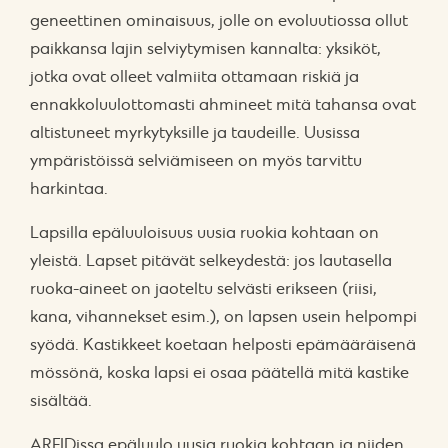
geneettinen ominaisuus, jolle on evoluutiossa ollut
paikkansa lajin selviytymisen kannalta: yksiköt,
jotka ovat olleet valmiita ottamaan riskiä ja
ennakkoluulottomasti ahmineet mitä tahansa ovat
altistuneet myrkytyksille ja taudeille. Uusissa
ympäristöissä selviämiseen on myös tarvittu
harkintaa.
Lapsilla epäluuloisuus uusia ruokia kohtaan on
yleistä. Lapset pitävät selkeydestä: jos lautasella
ruoka-aineet on jaoteltu selvästi erikseen (riisi,
kana, vihannekset esim.), on lapsen usein helpompi
syödä. Kastikkeet koetaan helposti epämääräisenä
mössönä, koska lapsi ei osaa päätellä mitä kastike
sisältää.
ARFIDissa epäluulo uusia ruokia kohtaan ja niiden