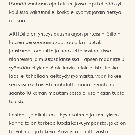
törmää vanhaan ajatteluun, jossa lapsi ei päässyt
koulussa välitunnille, koska ei syönyt jotain tiettyä
ruokaa.
ARFIDilla on yhteys autismikirjon piirteisiin. Silloin
lapsen persoonassa saattaa olla muutakin
joustamattomuutta ja haastetta sosiaalisissa
tilanteissa ja muutostilanteissa. Lapsen maanittelu
syömään ei yleensä ole kovin tuloksellista, koska
lapsi ei tahallaan kieltäydy syömästä, vaan kokee
sen yksinkertaisesti mahdottomana. Perinteinen
sääntö 10 kerran maistamisesta ei useinkaan tuota
tulosta.
Lasten – ja aikuisten – hyvinvoinnin ja kehityksen
kannalta on tärkeää luoda kasvuympäristö, joka on
turvallinen ja tukeva. Kasvusta ja riittävästä