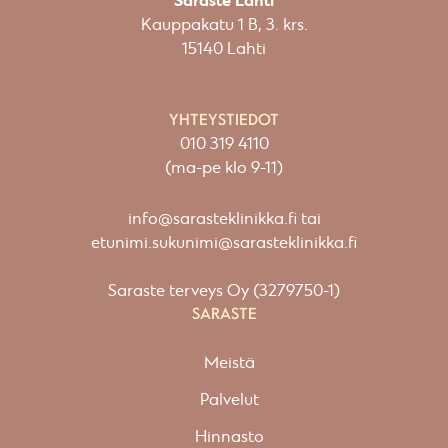
Saraste Lahti
Kauppakatu 1 B, 3. krs.
15140 Lahti
YHTEYSTIEDOT
010 319 4110
(ma-pe klo 9-11)
info@sarasteklinikka.fi
tai
etunimi.sukunimi@sarasteklinikka.fi
Saraste terveys Oy (3279750-1)
SARASTE
Meistä
Palvelut
Hinnasto