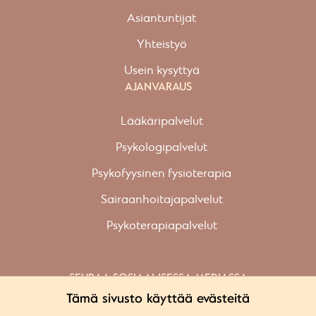
Asiantuntijat
Yhteistyö
Usein kysyttyä
AJANVARAUS
Lääkäripalvelut
Psykologipalvelut
Psykofyysinen fysioterapia
Sairaanhoitajapalvelut
Psykoterapiapalvelut
SEURAA SOSIAALISESSA MEDIASSA
Facebook
Tämä sivusto käyttää evästeitä
Instagram