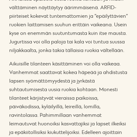
välttäminen näyttäytyy äärimmäisenä. ARFID-
piirteiset kokevat tuntemattomien ja ”epäilyttävien”
ruokien laittamisen suuhun erittäin vaikeana. Usein
kyse on enemmän suutuntumasta kuin itse mausta.
Jugurtissa voi olla paloja tai kala voi tuntua suussa
niljakkaalta, jonka takia tällaisia ruokia vältellään.
Aikuisille tilanteen käsittäminen voi olla vaikeaa.
Vanhemmat saattavat kokea häpeää ja ahdistusta
lapsen syömättömyydestä ja jyrkästä
suhtautumisesta uusia ruokia kohtaan. Monesti
tilanteet kärjistyvät vieraissa paikoissa,
päiväkodissa, kyläilyillä, leireillä, lomilla,
ravintolassa. Pahimmillaan vanhemmat
leimautuvat huonoiksi kasvattajiksi ja lapset ilkeiksi
ja epäkiitollisiksi kiukuttelijoiksi. Edelleen ajoittain