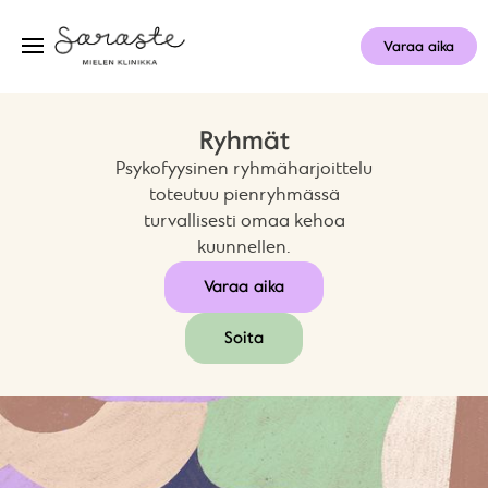
Varaa aika
Ryhmät
Psykofyysinen ryhmäharjoittelu
toteutuu pienryhmässä
turvallisesti omaa kehoa
kuunnellen.
Varaa aika
Soita