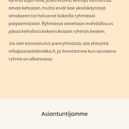
Ryhmä sopii niille, jotka etsivät keinoja rauhoittaa
omaa kehoaan, mutta eivät koe yksilökäyntejä
omakseen tai haluavat kokeilla ryhmässä
pärjäämistään. Ryhmässä annetaan mahdollisuus
jakaa kehollisia kokemuksiaan ryhmän kesken.
Jos olet kiinnostunut pienryhmästä, ota yhteyttä
info@sarasteklinikka.fi, ja ilmoitamme kun seuraava
ryhmä on alkamassa.
Asiantuntijamme